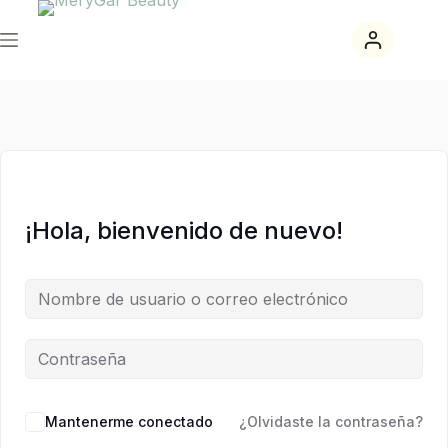
Saltar
Saltar
al
al
contenido
contenido
¡Hola, bienvenido de nuevo!
Mantenerme conectado
¿Olvidaste la contraseña?