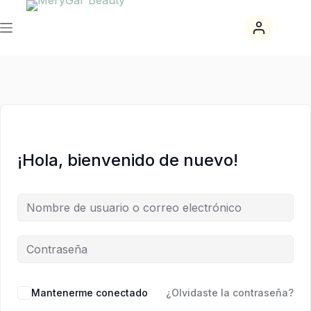
Saltar
Saltar
al
al
contenido
contenido
¡Hola, bienvenido de nuevo!
Mantenerme conectado
¿Olvidaste la contraseña?