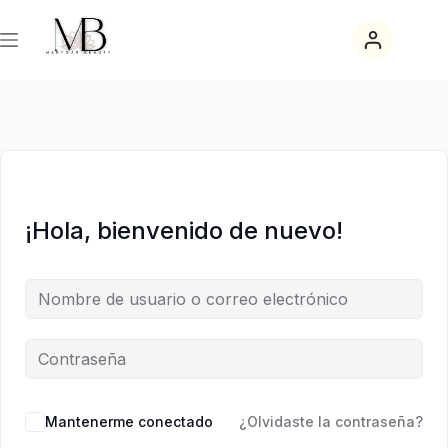
Saltar
Saltar
al
al
contenido
contenido
¡Hola, bienvenido de nuevo!
Mantenerme conectado
¿Olvidaste la contraseña?