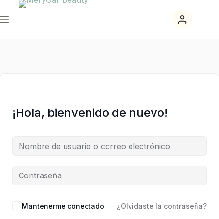
Saltar
Saltar
al
al
contenido
contenido
¡Hola, bienvenido de nuevo!
Mantenerme conectado
¿Olvidaste la contraseña?