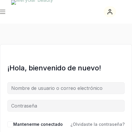
Saltar
Saltar
al
al
contenido
contenido
¡Hola, bienvenido de nuevo!
Mantenerme conectado
¿Olvidaste la contraseña?