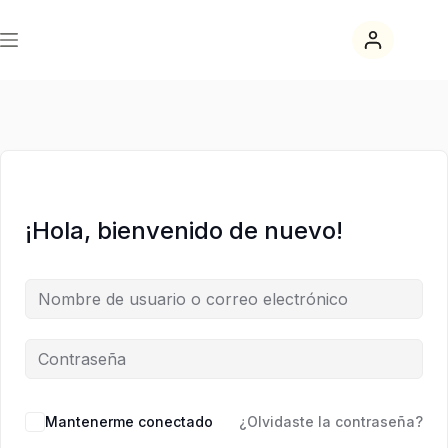
Saltar
Saltar
al
al
contenido
contenido
¡Hola, bienvenido de nuevo!
Mantenerme conectado
¿Olvidaste la contraseña?