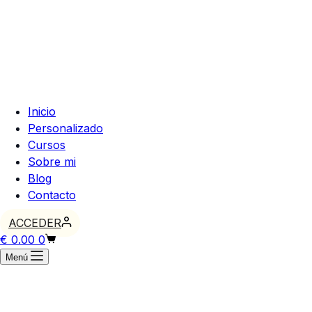
Inicio
Personalizado
Cursos
Sobre mi
Blog
Contacto
ACCEDER
Carro
€
0.00
0
de
Menú
compra