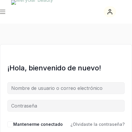
Saltar
Saltar
al
al
contenido
contenido
¡Hola, bienvenido de nuevo!
Mantenerme conectado
¿Olvidaste la contraseña?