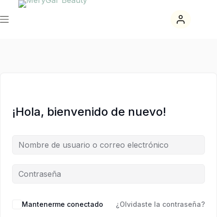
Saltar
Saltar
al
al
contenido
contenido
¡Hola, bienvenido de nuevo!
Mantenerme conectado
¿Olvidaste la contraseña?