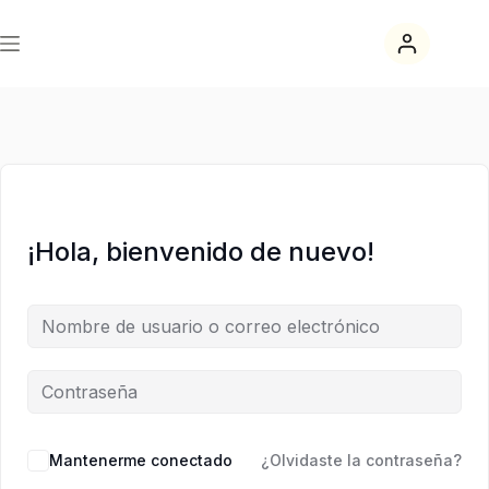
Saltar
Saltar
al
al
contenido
contenido
¡Hola, bienvenido de nuevo!
Mantenerme conectado
¿Olvidaste la contraseña?