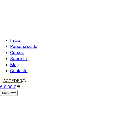
Inicio
Personalizado
Cursos
Sobre mi
Blog
Contacto
ACCEDER
Carro
€
0.00
0
de
Menú
compra