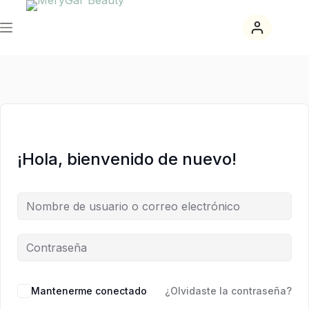
Saltar
Saltar
al
al
contenido
contenido
¡Hola, bienvenido de nuevo!
Mantenerme conectado
¿Olvidaste la contraseña?