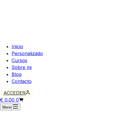
Inicio
Personalizado
Cursos
Sobre mi
Blog
Contacto
ACCEDER
Carro
€
0.00
0
de
Menú
compra