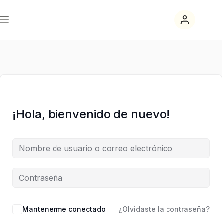
Saltar
Saltar
al
al
contenido
contenido
¡Hola, bienvenido de nuevo!
Mantenerme conectado
¿Olvidaste la contraseña?