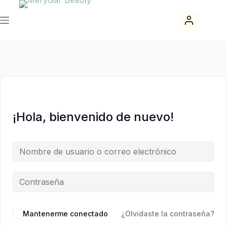
Saltar
Saltar
al
al
contenido
contenido
¡Hola, bienvenido de nuevo!
Mantenerme conectado
¿Olvidaste la contraseña?