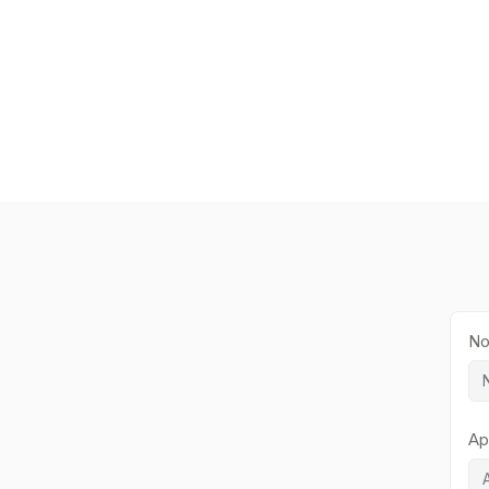
Saltar
al
contenido
No
Ap