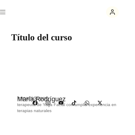
Título del curso
Impartido por:
María Rodríguez
terapeuta de Yoga Facial con amplia experiencia en
terapias naturales