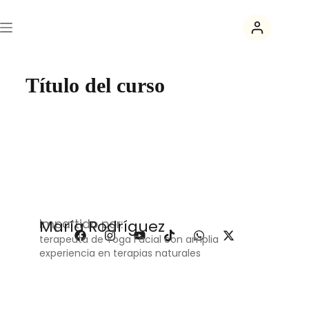
Título del curso
Impartido por:
María Rodríguez
terapeuta de Yoga Facial con amplia
experiencia en terapias naturales